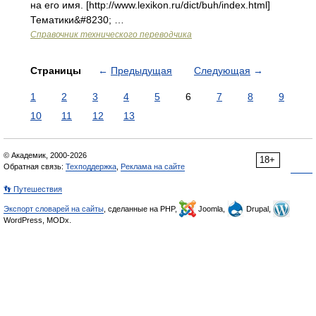
на его имя. [http://www.lexikon.ru/dict/buh/index.html]
Тематики&#8230; …
Справочник технического переводчика
Страницы
←
Предыдущая
Следующая
→
1
2
3
4
5
6
7
8
9
10
11
12
13
© Академик, 2000-2026
18+
Обратная связь:
Техподдержка
,
Реклама на сайте
👣 Путешествия
Экспорт словарей на сайты
, сделанные на PHP,
Joomla,
Drupal,
WordPress, MODx.